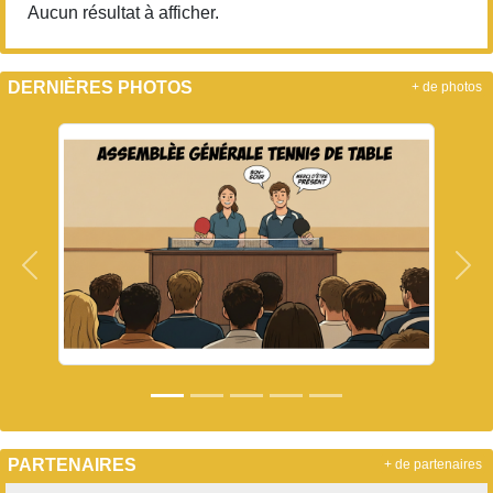
Aucun résultat à afficher.
DERNIÈRES PHOTOS
+ de photos
Précedent
Sui
PARTENAIRES
+ de partenaires