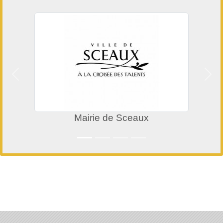
Précedent
Suiv
Mairie de Sceaux