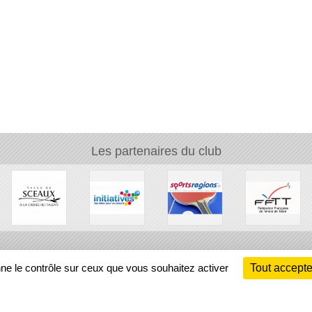
Mairie de Sceaux
Les partenaires du club
Ch
nne le contrôle sur ceux que vous souhaitez activer
Tout accepte
Information