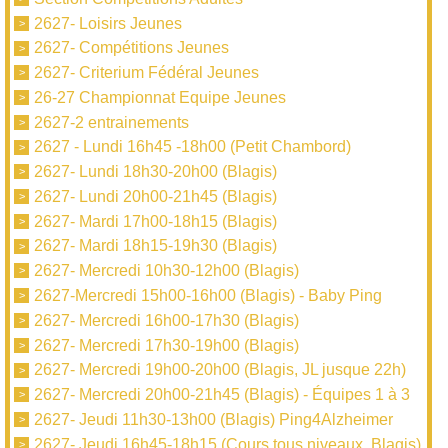
2627- Loisirs Jeunes
2627- Compétitions Jeunes
2627- Criterium Fédéral Jeunes
26-27 Championnat Equipe Jeunes
2627-2 entrainements
2627 - Lundi 16h45 -18h00 (Petit Chambord)
2627- Lundi 18h30-20h00 (Blagis)
2627- Lundi 20h00-21h45 (Blagis)
2627- Mardi 17h00-18h15 (Blagis)
2627- Mardi 18h15-19h30 (Blagis)
2627- Mercredi 10h30-12h00 (Blagis)
2627-Mercredi 15h00-16h00 (Blagis) - Baby Ping
2627- Mercredi 16h00-17h30 (Blagis)
2627- Mercredi 17h30-19h00 (Blagis)
2627- Mercredi 19h00-20h00 (Blagis, JL jusque 22h)
2627- Mercredi 20h00-21h45 (Blagis) - Équipes 1 à 3
2627- Jeudi 11h30-13h00 (Blagis) Ping4Alzheimer
2627- Jeudi 16h45-18h15 (Cours tous niveaux, Blagis)