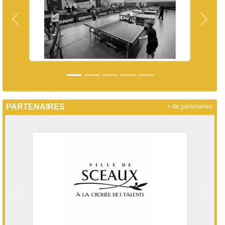
Précedent
Suiva
PARTENAIRES
+ de partenaires
Précedent
Suivan